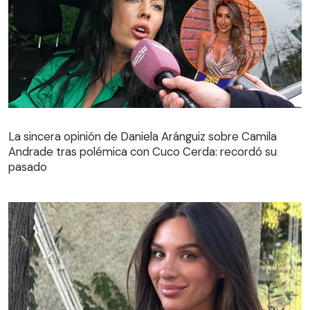
La sincera opinión de Daniela Aránguiz sobre Camila
Andrade tras polémica con Cuco Cerda: recordó su
La sincera opinión de Daniela Aránguiz sobre Camila
pasado
Andrade tras polémica con Cuco Cerda: recordó su
pasado