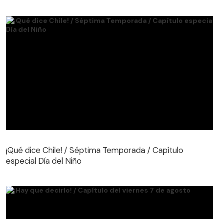
¡Qué dice Chile! / Séptima Temporada / Capítulo
especial Día del Niño
¡Qué dice Chile! / Séptima Temporada / Capítulo
especial Día del Niño