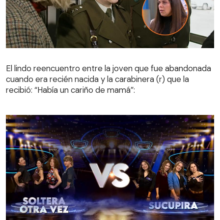
El lindo reencuentro entre la joven que fue abandonada
cuando era recién nacida y la carabinera (r) que la
El lindo reencuentro entre la joven que fue abandonada
recibió: “Había un cariño de mamá”:
cuando era recién nacida y la carabinera (r) que la
recibió: “Había un cariño de mamá”: