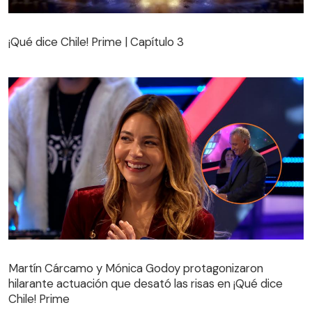
¡Qué dice Chile! Prime | Capítulo 3
¡Qué dice Chile! Prime | Capítulo 3
Martín Cárcamo y Mónica Godoy protagonizaron
hilarante actuación que desató las risas en ¡Qué dice
Martín Cárcamo y Mónica Godoy protagonizaron
Chile! Prime
hilarante actuación que desató las risas en ¡Qué dice
Chile! Prime