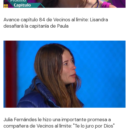
Avance capítulo 84 de Vecinos al límite: Lisandra
desafiará la capitanía de Paula
Avance capítulo 84 de Vecinos al límite: Lisandra
desafiará la capitanía de Paula
Julia Fernándes le hizo una importante promesa a
compañera de Vecinos al límite: "Te lo juro por Dios"
Julia Fernándes le hizo una importante promesa a
compañera de Vecinos al límite: "Te lo juro por Dios"