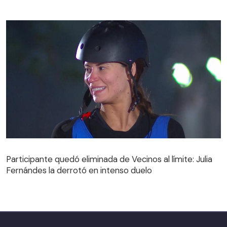
Participante quedó eliminada de Vecinos al límite: Julia
Fernándes la derrotó en intenso duelo
Participante quedó eliminada de Vecinos al límite: Julia
Fernándes la derrotó en intenso duelo