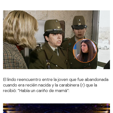
El lindo reencuentro entre la joven que fue abandonada
cuando era recién nacida y la carabinera (r) que la
El lindo reencuentro entre la joven que fue abandonada
recibió: “Había un cariño de mamá”:
cuando era recién nacida y la carabinera (r) que la
recibió: “Había un cariño de mamá”: