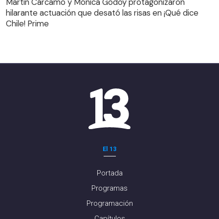
Martín Cárcamo y Mónica Godoy protagonizaron
Chile! Prime
hilarante actuación que desató las risas en ¡Qué dice
Chile! Prime
El 13
Portada
Programas
Programación
Capítulos