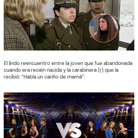
El lindo reencuentro entre la joven que fue abandonada
cuando era recién nacida y la carabinera (r) que la
El lindo reencuentro entre la joven que fue abandonada
recibió: “Había un cariño de mamá”:
cuando era recién nacida y la carabinera (r) que la
recibió: “Había un cariño de mamá”: