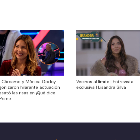
n Cárcamo y Mónica Godoy
Vecinos al límite | Entrevista
n Cárcamo y Mónica Godoy
Vecinos al límite | Entrevista
gonizaron hilarante actuación
exclusiva | Lisandra Silva
gonizaron hilarante actuación
exclusiva | Lisandra Silva
sató las risas en ¡Qué dice
sató las risas en ¡Qué dice
 Prime
 Prime