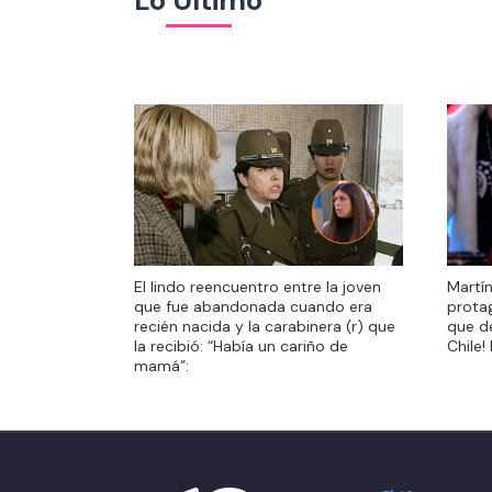
Lo Último
El lindo reencuentro entre la joven
Martí
El lindo reencuentro entre la joven
Martí
que fue abandonada cuando era
prota
que fue abandonada cuando era
prota
recién nacida y la carabinera (r) que
que de
recién nacida y la carabinera (r) que
que de
la recibió: “Había un cariño de
Chile!
la recibió: “Había un cariño de
Chile!
mamá”:
mamá”: