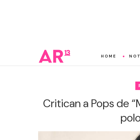
HOME
NOT
Critican a Pops de “
polo