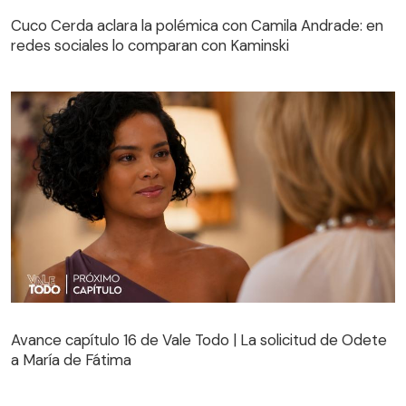
Cuco Cerda aclara la polémica con Camila Andrade: en
redes sociales lo comparan con Kaminski
Avance capítulo 16 de Vale Todo | La solicitud de Odete
a María de Fátima
Avance capítulo 16 de Vale Todo | La solicitud de Odete
a María de Fátima