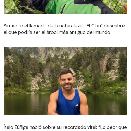
Sintieron el llamado de la naturaleza: “El Clan” descubre
el que podría ser el árbol más antiguo del mundo
Sintieron el llamado de la naturaleza: “El Clan” descubre
el que podría ser el árbol más antiguo del mundo
Ítalo Zúñiga habló sobre su recordado viral: “Lo peor que