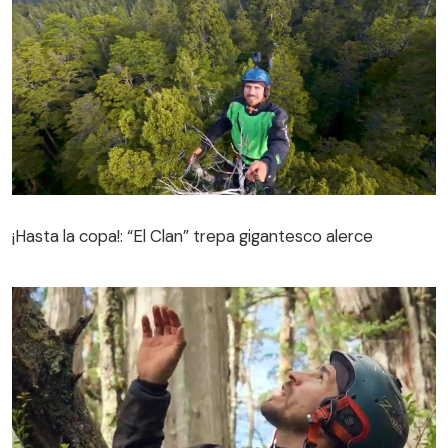
¡Hasta la copa!: “El Clan” trepa gigantesco alerce
¡Hasta la copa!: “El Clan” trepa gigantesco alerce