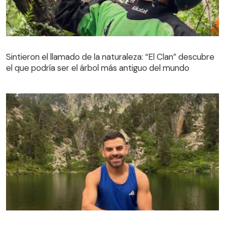
Sintieron el llamado de la naturaleza: “El Clan” descubre
el que podría ser el árbol más antiguo del mundo
Sintieron el llamado de la naturaleza: “El Clan” descubre
el que podría ser el árbol más antiguo del mundo