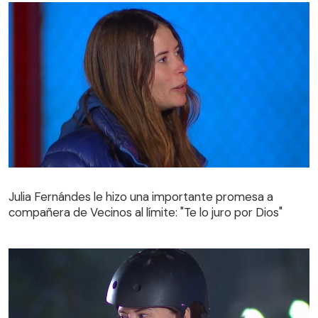
Julia Fernándes le hizo una importante promesa a
compañera de Vecinos al límite: "Te lo juro por Dios"
Julia Fernándes le hizo una importante promesa a
compañera de Vecinos al límite: "Te lo juro por Dios"