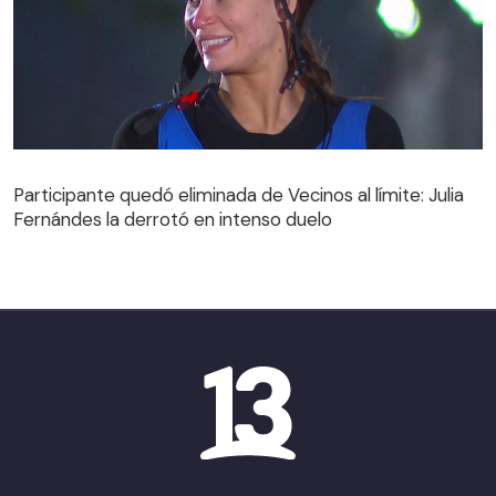
Participante quedó eliminada de Vecinos al límite: Julia
Fernándes la derrotó en intenso duelo
Participante quedó eliminada de Vecinos al límite: Julia
Fernándes la derrotó en intenso duelo