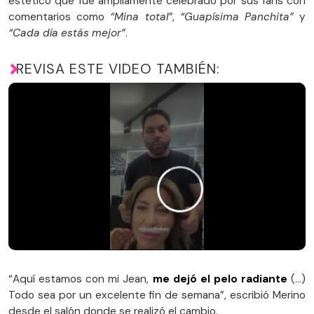
estético que fue ampliamente celebrado por sus fans con
comentarios como
“Mina total”
,
“Guapísima Panchita”
y
“Cada día estás mejor”
.
REVISA ESTE VIDEO TAMBIÉN:
“Aquí estamos con mi Jean,
me dejó el pelo radiante
(…)
Todo sea por un excelente fin de semana”, escribió Merino
desde el salón donde se realizó el cambio.