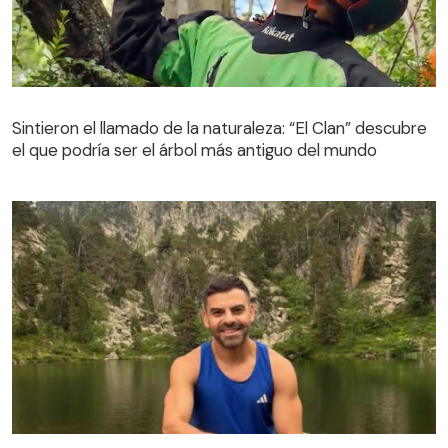
Sintieron el llamado de la naturaleza: “El Clan” descubre
el que podría ser el árbol más antiguo del mundo
Sintieron el llamado de la naturaleza: “El Clan” descubre
el que podría ser el árbol más antiguo del mundo