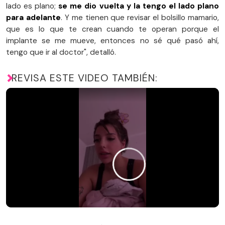
lado es plano;
se me dio vuelta y la tengo el lado plano
para adelante
. Y me tienen que revisar el bolsillo mamario,
que es lo que te crean cuando te operan porque el
implante se me mueve, entonces no sé qué pasó ahí,
tengo que ir al doctor", detalló.
REVISA ESTE VIDEO TAMBIÉN: