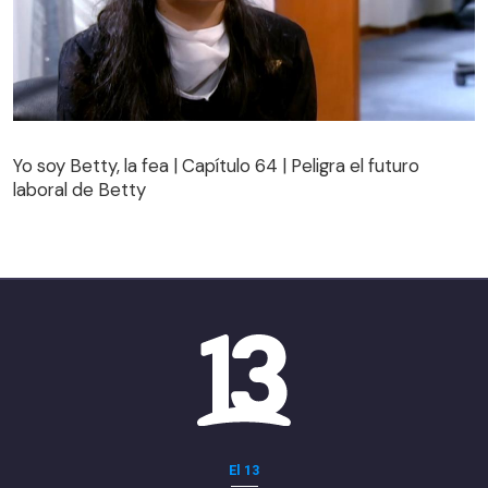
Yo soy Betty, la fea | Capítulo 64 | Peligra el futuro
laboral de Betty
Yo soy Betty, la fea | Capítulo 64 | Peligra el futuro
laboral de Betty
El 13