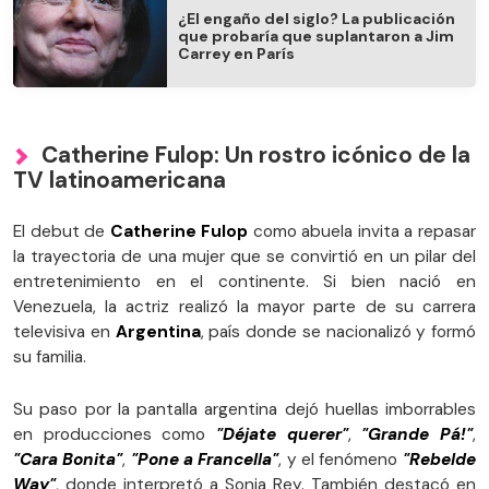
¿El engaño del siglo? La publicación
que probaría que suplantaron a Jim
Carrey en París
Catherine Fulop: Un rostro icónico de la
TV latinoamericana
El debut de
Catherine Fulop
como abuela invita a repasar
la trayectoria de una mujer que se convirtió en un pilar del
entretenimiento en el continente. Si bien nació en
Venezuela, la actriz realizó la mayor parte de su carrera
televisiva en
Argentina
, país donde se nacionalizó y formó
su familia.
Su paso por la pantalla argentina dejó huellas imborrables
en producciones como
"Déjate querer"
,
"Grande Pá!"
,
"Cara Bonita"
,
"Pone a Francella"
, y el fenómeno
"Rebelde
Way"
, donde interpretó a Sonia Rey. También destacó en