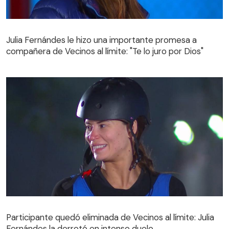
Julia Fernándes le hizo una importante promesa a
compañera de Vecinos al límite: "Te lo juro por Dios"
Julia Fernándes le hizo una importante promesa a
compañera de Vecinos al límite: "Te lo juro por Dios"
Participante quedó eliminada de Vecinos al límite: Julia
Fernándes la derrotó en intenso duelo
Participante quedó eliminada de Vecinos al límite: Julia
Fernándes la derrotó en intenso duelo