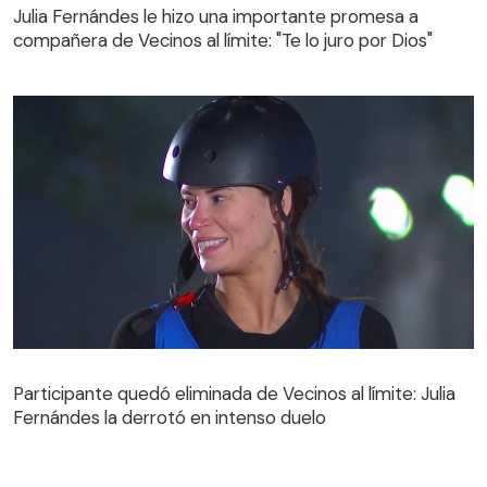
compañera de Vecinos al límite: "Te lo juro por Dios"
Julia Fernándes le hizo una importante promesa a
compañera de Vecinos al límite: "Te lo juro por Dios"
Participante quedó eliminada de Vecinos al límite: Julia
Fernándes la derrotó en intenso duelo
Participante quedó eliminada de Vecinos al límite: Julia
Fernándes la derrotó en intenso duelo