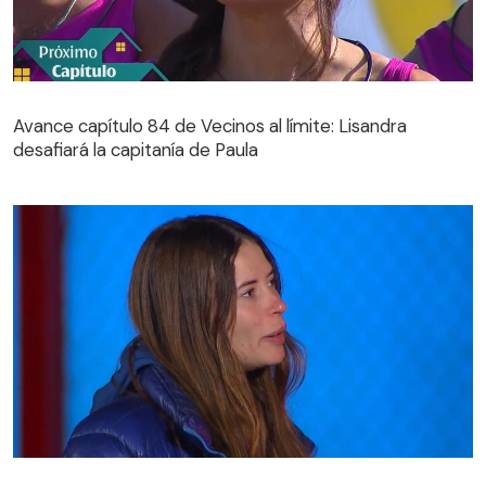
Avance capítulo 84 de Vecinos al límite: Lisandra
desafiará la capitanía de Paula
Avance capítulo 84 de Vecinos al límite: Lisandra
desafiará la capitanía de Paula
Julia Fernándes le hizo una importante promesa a