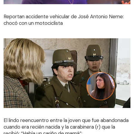
Reportan accidente vehicular de José Antonio Neme:
chocó con un motociclista
El lindo reencuentro entre la joven que fue abandonada
cuando era recién nacida y la carabinera (r) que la
El lindo reencuentro entre la joven que fue abandonada
recibió: “Había un cariño de mamá”:
cuando era recién nacida y la carabinera (r) que la
recibió: “Había un cariño de mamá”: