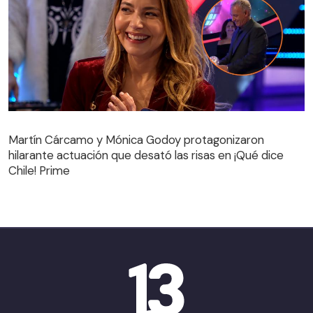
Martín Cárcamo y Mónica Godoy protagonizaron
hilarante actuación que desató las risas en ¡Qué dice
Martín Cárcamo y Mónica Godoy protagonizaron
Chile! Prime
hilarante actuación que desató las risas en ¡Qué dice
Chile! Prime