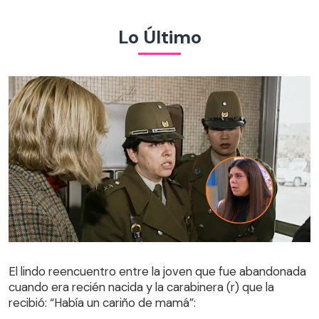
Lo Último
El lindo reencuentro entre la joven que fue abandonada
cuando era recién nacida y la carabinera (r) que la
El lindo reencuentro entre la joven que fue abandonada
recibió: “Había un cariño de mamá”:
cuando era recién nacida y la carabinera (r) que la
recibió: “Había un cariño de mamá”: