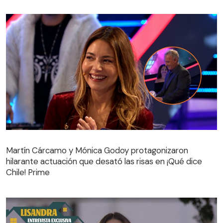
Martín Cárcamo y Mónica Godoy protagonizaron
hilarante actuación que desató las risas en ¡Qué dice
Martín Cárcamo y Mónica Godoy protagonizaron
Chile! Prime
hilarante actuación que desató las risas en ¡Qué dice
Chile! Prime