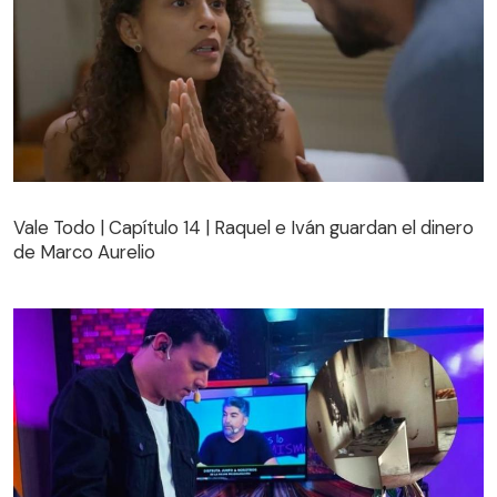
Vale Todo | Capítulo 14 | Raquel e Iván guardan el dinero
de Marco Aurelio
Vale Todo | Capítulo 14 | Raquel e Iván guardan el dinero
de Marco Aurelio