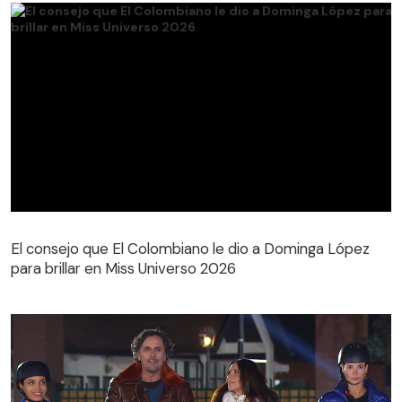
El consejo que El Colombiano le dio a Dominga López
para brillar en Miss Universo 2026
El consejo que El Colombiano le dio a Dominga López
para brillar en Miss Universo 2026