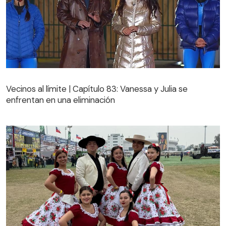
Vecinos al límite | Capítulo 83: Vanessa y Julia se
enfrentan en una eliminación
Vecinos al límite | Capítulo 83: Vanessa y Julia se
enfrentan en una eliminación