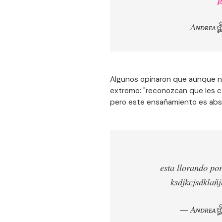
— Aɴᴅʀᴇᴀঔৣ
Algunos opinaron que aunque no 
extremo: "reconozcan que les c
pero este ensañamiento es absol
esta llorando po
ksdjkcjsdklañj
— Aɴᴅʀᴇᴀঔৣ