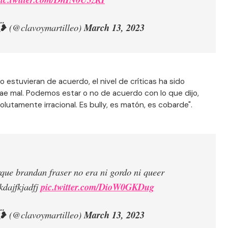
፝❥ (@clavoymartilleo)
March 13, 2023
estuvieran de acuerdo, el nivel de críticas ha sido
ae mal. Podemos estar o no de acuerdo con lo que dijo,
utamente irracional. Es bully, es matón, es cobarde".
rque brandan fraser no era ni gordo ni queer
kdajfkjadfj
pic.twitter.com/DioW0GKDug
፝❥ (@clavoymartilleo)
March 13, 2023