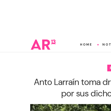
HOME
NOT
Anto Larraín toma drá
por sus dich