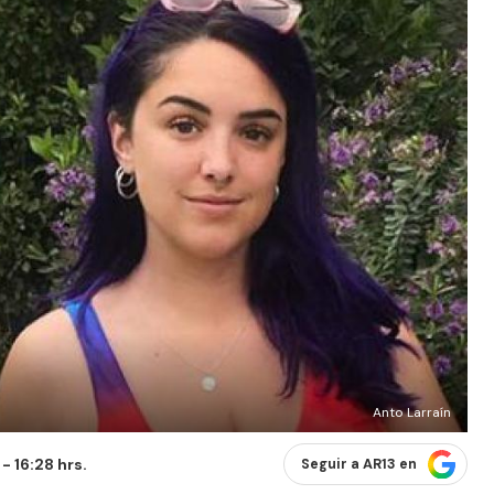
Anto Larraín
- 16:28 hrs.
Seguir a AR13 en