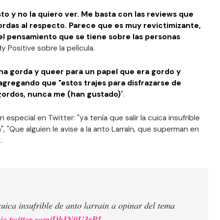
sto y no la quiero ver. Me basta con las reviews que
ordas al respecto. Parece que es muy revictimizante,
el pensamiento que se tiene sobre las personas
ody Positive sobre la película.
a gorda y queer para un papel que era gordo y
 agregando que "estos trajes para disfrazarse de
gordos, nunca me (han gustado)
".
n especial en Twitter: "ya tenía que salir la cuica insufrible
a", "Que alguien le avise a la anto Larraín, que superman en
n.
cuica insufrible de anto larrain a opinar del tema
pic.twitter.com/DhIN0U3zRI