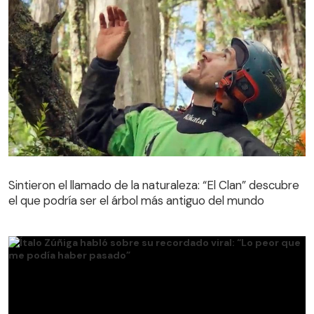
Sintieron el llamado de la naturaleza: “El Clan” descubre
el que podría ser el árbol más antiguo del mundo
Sintieron el llamado de la naturaleza: “El Clan” descubre
el que podría ser el árbol más antiguo del mundo