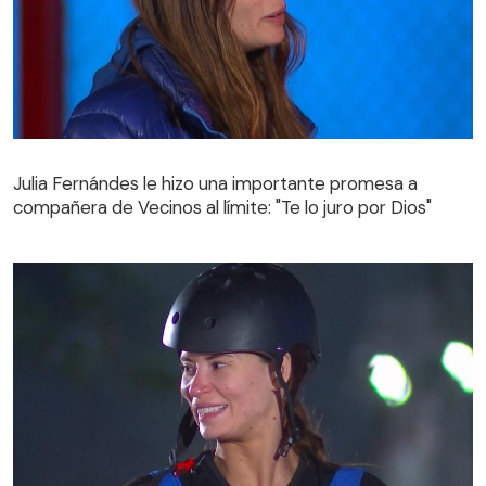
Julia Fernándes le hizo una importante promesa a
compañera de Vecinos al límite: "Te lo juro por Dios"
Julia Fernándes le hizo una importante promesa a
compañera de Vecinos al límite: "Te lo juro por Dios"