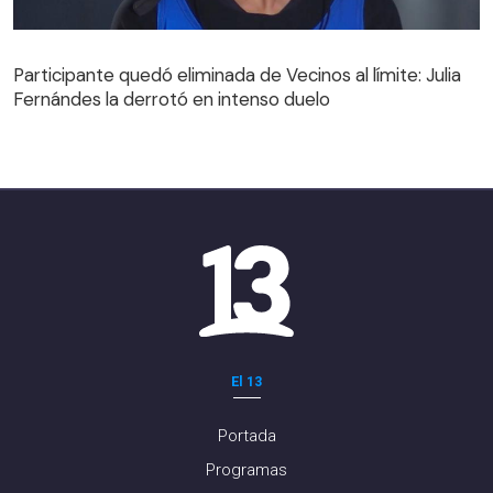
Participante quedó eliminada de Vecinos al límite: Julia
Fernándes la derrotó en intenso duelo
Participante quedó eliminada de Vecinos al límite: Julia
Fernándes la derrotó en intenso duelo
El 13
Portada
Programas