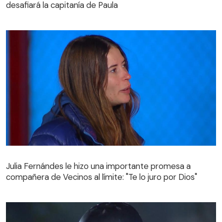
desafiará la capitanía de Paula
Julia Fernándes le hizo una importante promesa a
compañera de Vecinos al límite: "Te lo juro por Dios"
Julia Fernándes le hizo una importante promesa a
compañera de Vecinos al límite: "Te lo juro por Dios"