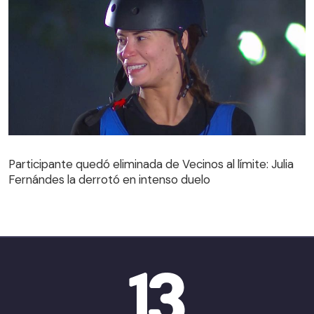
Participante quedó eliminada de Vecinos al límite: Julia
Fernándes la derrotó en intenso duelo
Participante quedó eliminada de Vecinos al límite: Julia
Fernándes la derrotó en intenso duelo