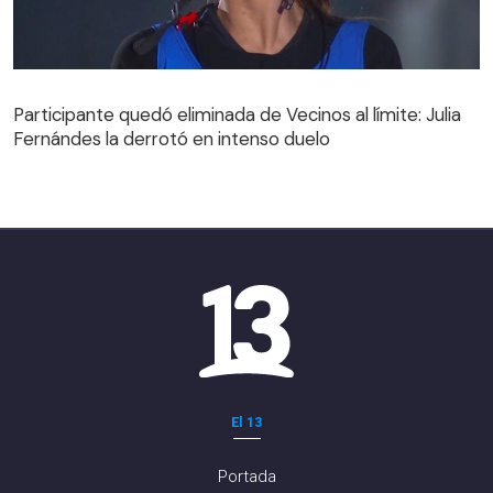
Participante quedó eliminada de Vecinos al límite: Julia
Fernándes la derrotó en intenso duelo
Participante quedó eliminada de Vecinos al límite: Julia
Fernándes la derrotó en intenso duelo
El 13
Portada