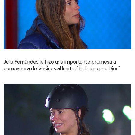
Julia Fernándes le hizo una importante promesa a
compañera de Vecinos al límite: "Te lo juro por Dios"
Julia Fernándes le hizo una importante promesa a
compañera de Vecinos al límite: "Te lo juro por Dios"