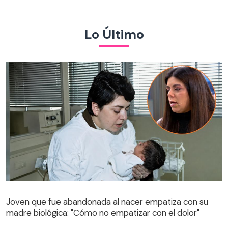
Lo Último
Joven que fue abandonada al nacer empatiza con su
madre biológica: "Cómo no empatizar con el dolor"
Joven que fue abandonada al nacer empatiza con su
madre biológica: "Cómo no empatizar con el dolor"