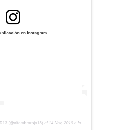
ublicación en Instagram
AR13 (@alfombraroja13)
el
14 Nov, 2019 a las 8:22 PST