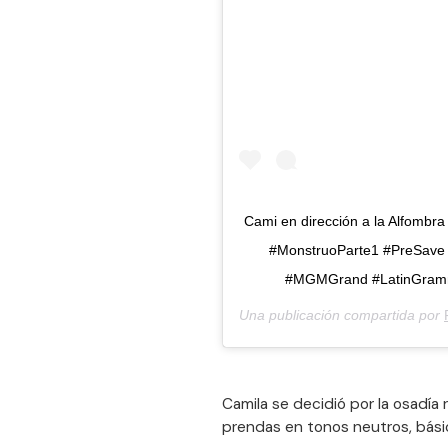
Cami en dirección a la Alfombra
#MonstruoParte1 #PreSave
#MGMGrand #LatinGram
Una publicación compartida por
Camila se decidió por la osadía
prendas en tonos neutros, básic