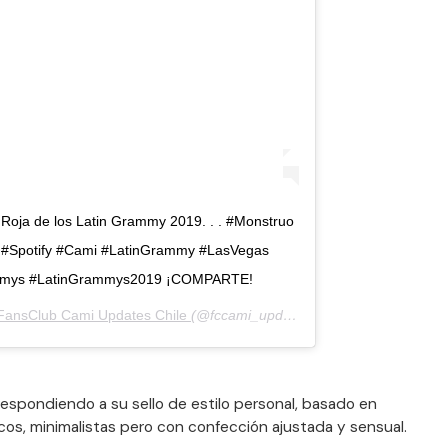
 Roja de los Latin Grammy 2019. . . #Monstruo
 #Spotify #Cami #LatinGrammy #LasVegas
mys #LatinGrammys2019 ¡COMPARTE!
FansClub Cami Updates Chile
(@fccami_updatescl) el
14 de Nov de 20
 respondiendo a su sello de estilo personal, basado en
os, minimalistas pero con confección ajustada y sensual.