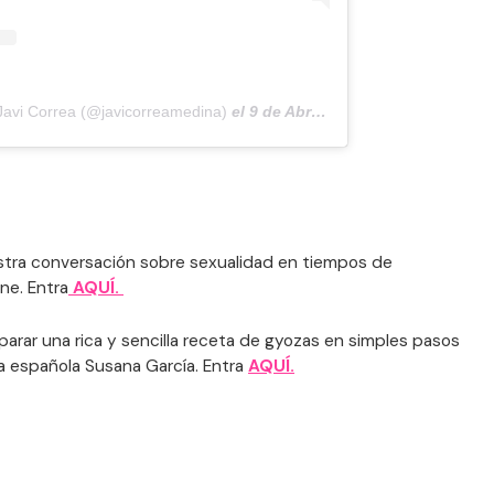
Javi Correa (@javicorreamedina)
el
9 de Abr de 2020 a las 10:48 PDT
stra conversación sobre sexualidad en tiempos de
ne. Entra
AQUÍ.
arar una rica y sencilla receta de gyozas en simples pasos
ra española Susana García. Entra
AQUÍ.