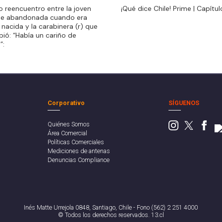
do reencuentro entre la joven
¡Qué dice Chile! Prime | Capítul
do reencuentro entre la joven
¡Qué dice Chile! Prime | Capítul
ue abandonada cuando era
ue abandonada cuando era
 nacida y la carabinera (r) que
 nacida y la carabinera (r) que
ibió: “Había un cariño de
ibió: “Había un cariño de
”:
”:
Corporativo
SÍGUENOS
Quiénes Somos
Área Comercial
Políticas Comerciales
Mediciones de antenas
Denuncias Compliance
Inés Matte Urrejola 0848, Santiago, Chile - Fono (562) 2 251 4000
© Todos los derechos reservados. 13.cl