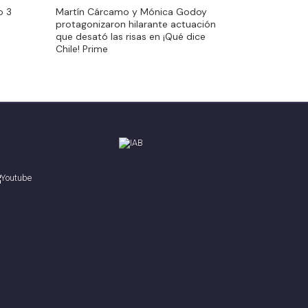
o 3
Martín Cárcamo y Mónica Godoy
o 3
Martín Cárcamo y Mónica Godoy
protagonizaron hilarante actuación
protagonizaron hilarante actuación
que desató las risas en ¡Qué dice
que desató las risas en ¡Qué dice
Chile! Prime
Chile! Prime