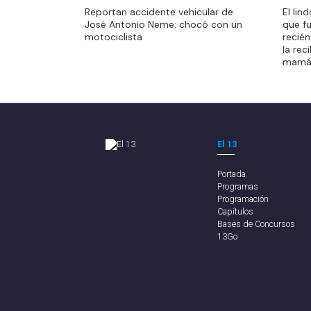
El lin
Reportan accidente vehicular de
El lin
que f
José Antonio Neme: chocó con un
que f
recién
motociclista
recién
la rec
la rec
mamá
mamá
El 13
Portada
Programas
Programación
Capítulos
Bases de Concursos
13Go