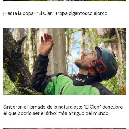
¡Hasta la copa!: “El Clan” trepa gigantesco alerce
¡Hasta la copa!: “El Clan” trepa gigantesco alerce
Sintieron el llamado de la naturaleza: “El Clan” descubre
el que podría ser el árbol más antiguo del mundo
Sintieron el llamado de la naturaleza: “El Clan” descubre
el que podría ser el árbol más antiguo del mundo