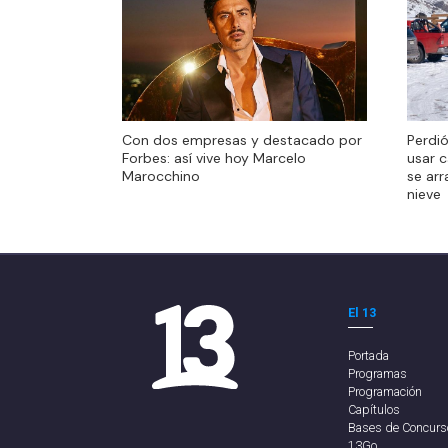
Perdió
Con dos empresas y destacado por
Perdió
usar c
Forbes: así vive hoy Marcelo
usar c
se arr
Marocchino
se arr
nieve
nieve
El 13
Portada
Programas
Programación
Capítulos
Bases de Concurs
13Go