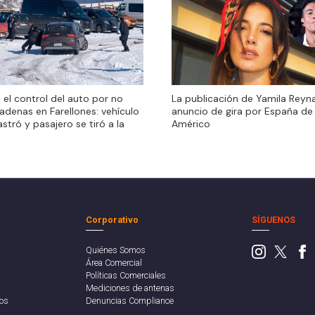
 el control del auto por no
 el control del auto por no
La publicación de Yamila Reyna
adenas en Farellones: vehículo
adenas en Farellones: vehículo
anuncio de gira por España de
astró y pasajero se tiró a la
astró y pasajero se tiró a la
Américo
Corporativo
SÍGUENOS
Quiénes Somos
Área Comercial
Políticas Comerciales
Mediciones de antenas
os
Denuncias Compliance