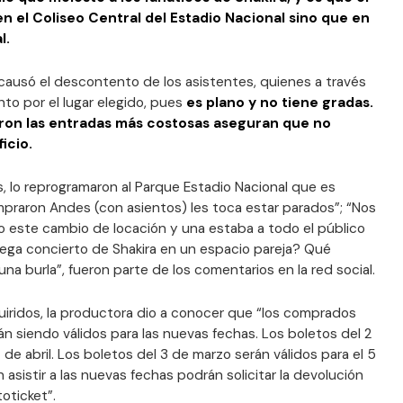
en el Coliseo Central del Estadio Nacional sino que en
l.
causó el descontento de los asistentes, quienes a través
o por el lugar elegido, pues
es plano y no tiene gradas.
on las entradas más costosas aseguran que no
icio.
, lo reprogramaron al Parque Estadio Nacional que es
mpraron Andes (con asientos) les toca estar parados”; “Nos
do este cambio de locación y una estaba a todo el público
ga concierto de Shakira en un espacio pareja? Qué
a burla”, fueron parte de los comentarios en la red social.
quiridos, la productora dio a conocer que “los comprados
rán siendo válidos para las nuevas fechas. Los boletos del 2
 de abril. Los boletos del 3 de marzo serán válidos para el 5
 asistir a las nuevas fechas podrán solicitar la devolución
oticket”.