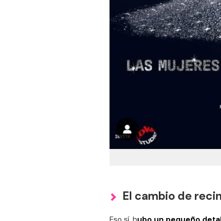
El cambio de recin
Eso sí, h
ubo un pequeño detall