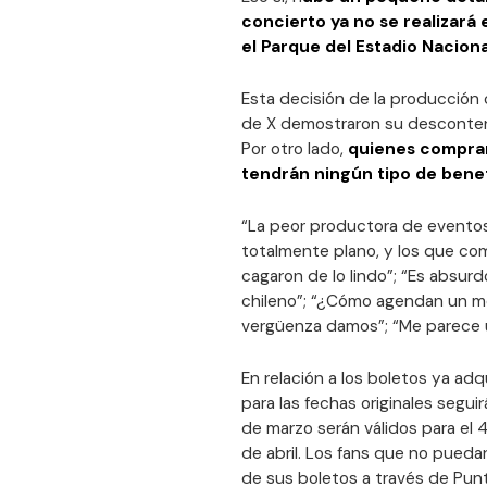
concierto ya no se realizará 
el Parque del Estadio Naciona
Esta decisión de la producción 
de X demostraron su descontent
Por otro lado,
quienes comprar
tendrán ningún tipo de benef
“La peor productora de eventos
totalmente plano, y los que co
cagaron de lo lindo”; “Es absur
chileno”; “¿Cómo agendan un me
vergüenza damos”; “Me parece un
En relación a los boletos ya ad
para las fechas originales segui
de marzo serán válidos para el 4
de abril. Los fans que no puedan
de sus boletos a través de Punt