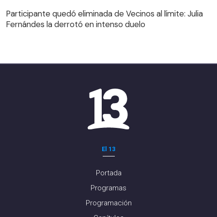
Fernándes la derrotó en intenso duelo
Participante quedó eliminada de Vecinos al límite: Julia
Fernándes la derrotó en intenso duelo
El 13
Portada
Programas
Programación