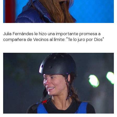
Julia Fernándes le hizo una importante promesa a
compañera de Vecinos al límite: "Te lo juro por Dios"
Julia Fernándes le hizo una importante promesa a
compañera de Vecinos al límite: "Te lo juro por Dios"
Participante quedó eliminada de Vecinos al límite: Julia