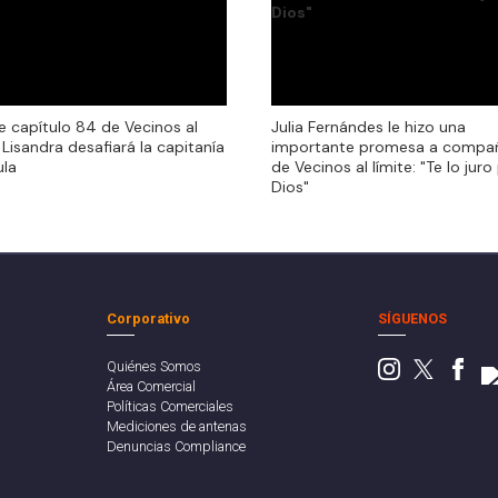
e capítulo 84 de Vecinos al
Julia Fernándes le hizo una
e capítulo 84 de Vecinos al
Julia Fernándes le hizo una
: Lisandra desafiará la capitanía
importante promesa a compa
: Lisandra desafiará la capitanía
importante promesa a compa
ula
de Vecinos al límite: "Te lo juro
ula
de Vecinos al límite: "Te lo juro
Dios"
Dios"
Corporativo
SÍGUENOS
Quiénes Somos
Área Comercial
Políticas Comerciales
Mediciones de antenas
Denuncias Compliance