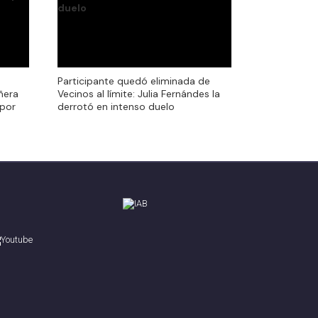
Participante quedó eliminada de
Participante quedó eliminada de
ñera
Vecinos al límite: Julia Fernándes la
ñera
Vecinos al límite: Julia Fernándes la
 por
derrotó en intenso duelo
 por
derrotó en intenso duelo