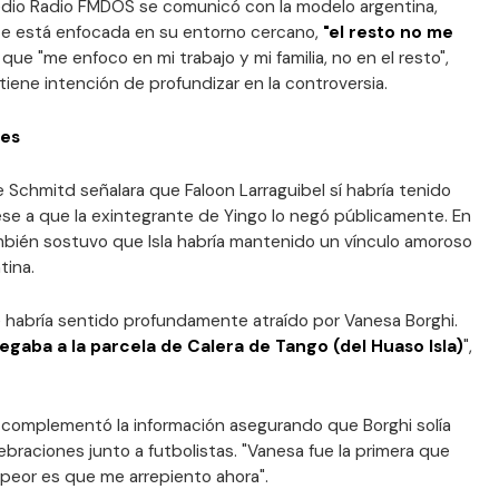
edio Radio FMDOS se comunicó con la modelo argentina,
e está enfocada en su entorno cercano,
"el resto no me
 que "me enfoco en mi trabajo y mi familia, no en el resto",
tiene intención de profundizar en la controversia.
nes
e Schmitd señalara que Faloon Larraguibel sí habría tenido
ese a que la exintegrante de Yingo lo negó públicamente. En
bién sostuvo que Isla habría mantenido un vínculo amoroso
tina.
e habría sentido profundamente atraído por Vanesa Borghi.
legaba a la parcela de Calera de Tango (del Huaso Isla)
",
s complementó la información asegurando que Borghi solía
lebraciones junto a futbolistas. "Vanesa fue la primera que
lo peor es que me arrepiento ahora".