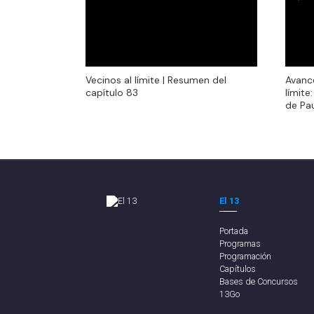
Vecinos al límite | Resumen del
Avanc
Vecinos al límite | Resumen del
Avanc
capítulo 83
límite
capítulo 83
límite
de Pa
de Pa
El 13
Portada
Programas
Programación
Capítulos
Bases de Concursos
13Go