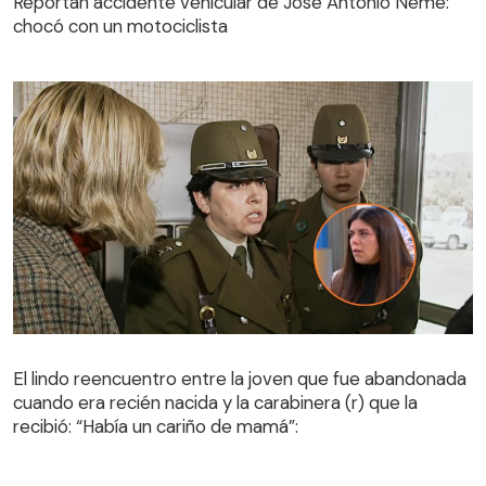
Reportan accidente vehicular de José Antonio Neme:
chocó con un motociclista
El lindo reencuentro entre la joven que fue abandonada
cuando era recién nacida y la carabinera (r) que la
El lindo reencuentro entre la joven que fue abandonada
recibió: “Había un cariño de mamá”:
cuando era recién nacida y la carabinera (r) que la
recibió: “Había un cariño de mamá”: