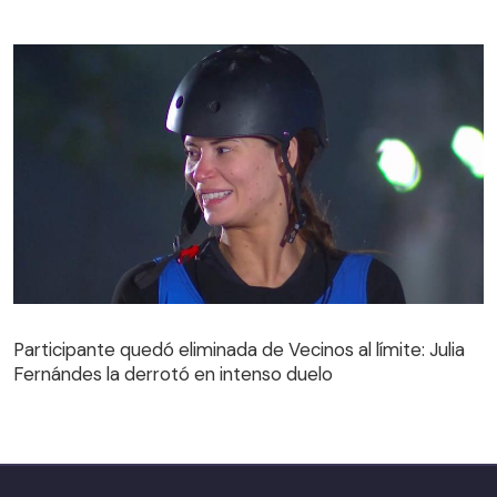
Participante quedó eliminada de Vecinos al límite: Julia
Fernándes la derrotó en intenso duelo
Participante quedó eliminada de Vecinos al límite: Julia
Fernándes la derrotó en intenso duelo