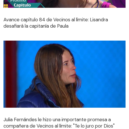
Avance capítulo 84 de Vecinos al límite: Lisandra
desafiará la capitanía de Paula
Avance capítulo 84 de Vecinos al límite: Lisandra
desafiará la capitanía de Paula
Julia Fernándes le hizo una importante promesa a
compañera de Vecinos al límite: "Te lo juro por Dios"
Julia Fernándes le hizo una importante promesa a
compañera de Vecinos al límite: "Te lo juro por Dios"