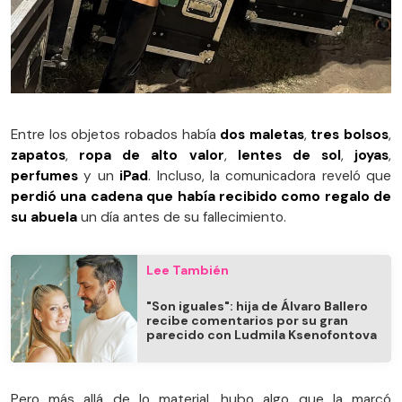
Entre los objetos robados había
dos maletas
,
tres bolsos
,
zapatos
,
ropa de alto valor
,
lentes de sol
,
joyas
,
perfumes
y un
iPad
. Incluso, la comunicadora reveló que
perdió una cadena que había recibido como regalo de
su abuela
un día antes de su fallecimiento.
Lee También
"Son iguales": hija de Álvaro Ballero
recibe comentarios por su gran
parecido con Ludmila Ksenofontova
Pero más allá de lo material, hubo algo que la marcó