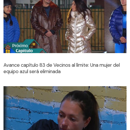
Avance capítulo 83 de Vecinos al límite: Una mujer del
equipo azul será eliminada
Avance capítulo 83 de Vecinos al límite: Una mujer del
equipo azul será eliminada