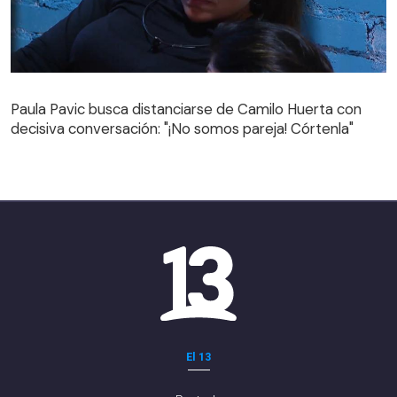
Paula Pavic busca distanciarse de Camilo Huerta con
decisiva conversación: "¡No somos pareja! Córtenla"
Paula Pavic busca distanciarse de Camilo Huerta con
decisiva conversación: "¡No somos pareja! Córtenla"
El 13