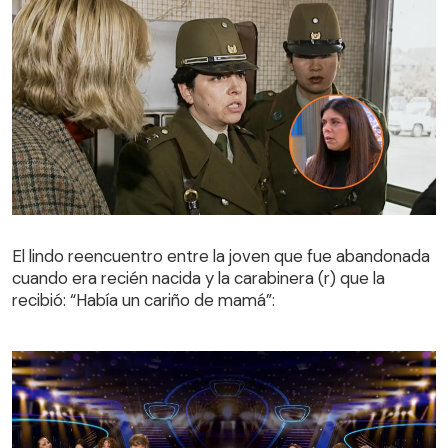
El lindo reencuentro entre la joven que fue abandonada
cuando era recién nacida y la carabinera (r) que la
El lindo reencuentro entre la joven que fue abandonada
recibió: “Había un cariño de mamá”:
cuando era recién nacida y la carabinera (r) que la
recibió: “Había un cariño de mamá”: