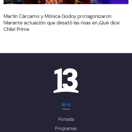
Martín Cárcamo y Mónica Godoy protagonizaron
hilarante actuación que desató las risas en ¡Qué dice
Martín Cárcamo y Mónica Godoy protagonizaron
Chile! Prime
hilarante actuación que desató las risas en ¡Qué dice
Chile! Prime
El 13
Portada
Programas