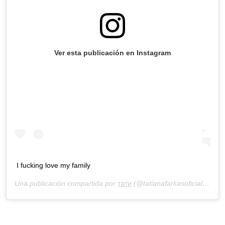
Ver esta publicación en Instagram
I fucking love my family
Una publicación compartida por
тати
(@tatianafarkasoficial) el
29 