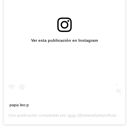
Ver esta publicación en Instagram
papa leo:p
Una publicación compartida por
тати
(@tatianafarkasoficial) el
5 d