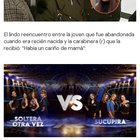
El lindo reencuentro entre la joven que fue abandonada
cuando era recién nacida y la carabinera (r) que la
El lindo reencuentro entre la joven que fue abandonada
recibió: “Había un cariño de mamá”:
cuando era recién nacida y la carabinera (r) que la
recibió: “Había un cariño de mamá”: