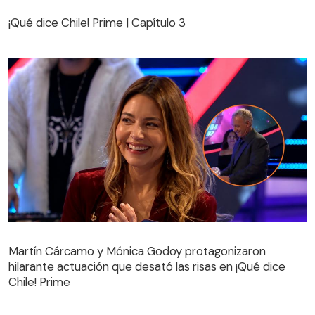
¡Qué dice Chile! Prime | Capítulo 3
¡Qué dice Chile! Prime | Capítulo 3
Martín Cárcamo y Mónica Godoy protagonizaron
hilarante actuación que desató las risas en ¡Qué dice
Martín Cárcamo y Mónica Godoy protagonizaron
Chile! Prime
hilarante actuación que desató las risas en ¡Qué dice
Chile! Prime