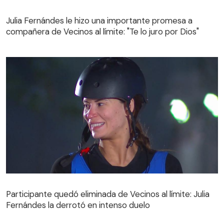
Julia Fernándes le hizo una importante promesa a
compañera de Vecinos al límite: "Te lo juro por Dios"
Julia Fernándes le hizo una importante promesa a
compañera de Vecinos al límite: "Te lo juro por Dios"
Participante quedó eliminada de Vecinos al límite: Julia
Fernándes la derrotó en intenso duelo
Participante quedó eliminada de Vecinos al límite: Julia
Fernándes la derrotó en intenso duelo