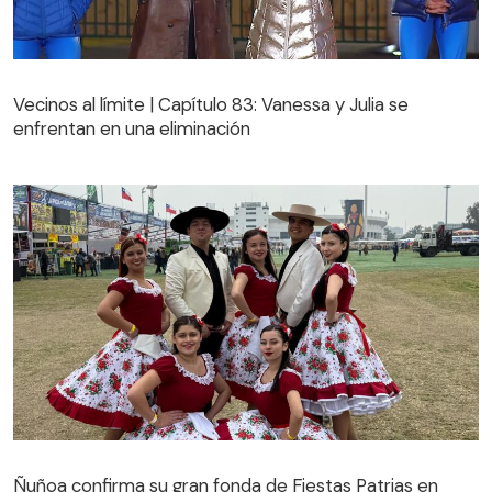
Vecinos al límite | Capítulo 83: Vanessa y Julia se
enfrentan en una eliminación
Vecinos al límite | Capítulo 83: Vanessa y Julia se
enfrentan en una eliminación
Ñuñoa confirma su gran fonda de Fiestas Patrias en