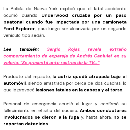
La Policía de Nueva York explicó que el fatal accidente
ocurrió cuando
Underwood cruzaba por un paso
peatonal cuando fue impactada por una
camioneta
Ford Explorer
, para luego ser alcanzada por un segundo
vehículo tipo sedán.
Lee también:
Sergio Rojas revela extraño
comportamiento de expareja de Andrés Caniulef en su
velorio: "Se presentó ante rostros de la TV…”
Producto del impacto,
la actriz quedó atrapada bajo el
automóvil
, siendo arrastrada por cerca de dos cuadras, lo
que le provocó
lesiones fatales en la cabeza y el torso
.
Personal de emergencia acudió al lugar y confirmó su
fallecimiento en el sitio del suceso.
Ambos conductores
involucrados se dieron a la fuga
y, hasta ahora,
no se
reportan detenidos
.