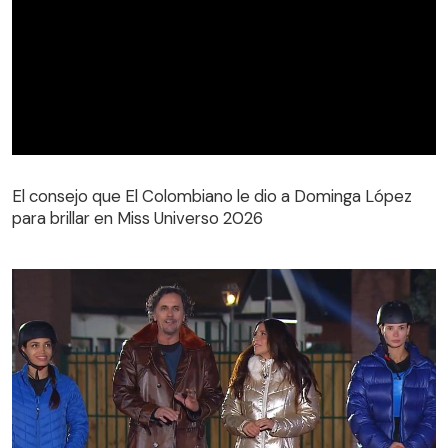
El consejo que El Colombiano le dio a Dominga López
para brillar en Miss Universo 2026
El consejo que El Colombiano le dio a Dominga López
para brillar en Miss Universo 2026