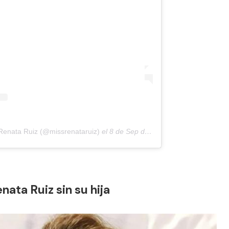
Renata Ruiz (@missrenataruiz)
el
8 de Sep de 2020 a las 5:19 PDT
nata Ruiz sin su hija