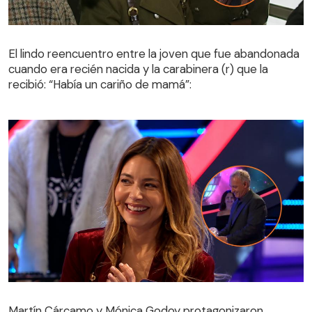
El lindo reencuentro entre la joven que fue abandonada
cuando era recién nacida y la carabinera (r) que la
El lindo reencuentro entre la joven que fue abandonada
recibió: “Había un cariño de mamá”:
cuando era recién nacida y la carabinera (r) que la
recibió: “Había un cariño de mamá”:
Martín Cárcamo y Mónica Godoy protagonizaron
hilarante actuación que desató las risas en ¡Qué dice
Martín Cárcamo y Mónica Godoy protagonizaron