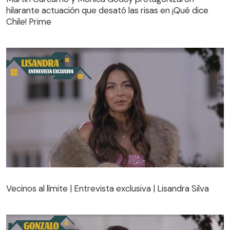
Chile! Prime
hilarante actuación que desató las risas en ¡Qué dice
Chile! Prime
Vecinos al límite | Entrevista exclusiva | Lisandra Silva
Vecinos al límite | Entrevista exclusiva | Lisandra Silva