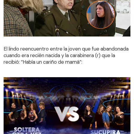
El lindo reencuentro entre la joven que fue abandonada
cuando era recién nacida y la carabinera (r) que la
El lindo reencuentro entre la joven que fue abandonada
recibió: “Había un cariño de mamá”:
cuando era recién nacida y la carabinera (r) que la
recibió: “Había un cariño de mamá”: