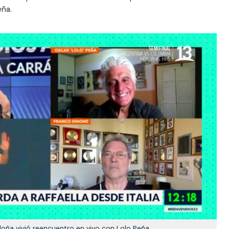
eña.
oña vivió reencuentro en vivo con Lolo Peña