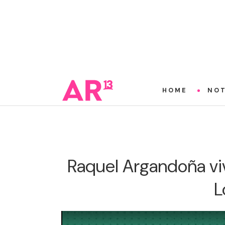
HOME
NOT
Raquel Argandoña vi
L