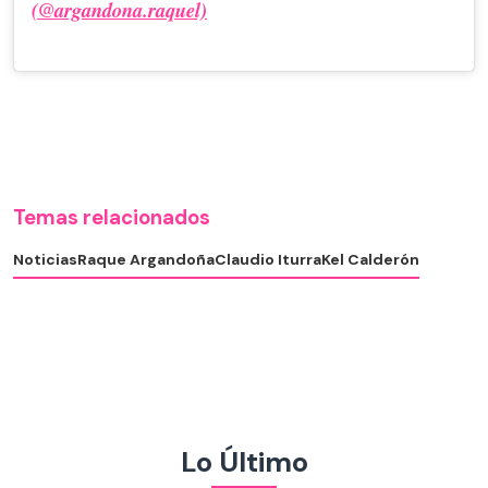
(@argandona.raquel)
Temas relacionados
Noticias
Raque Argandoña
Claudio Iturra
Kel Calderón
Lo Último