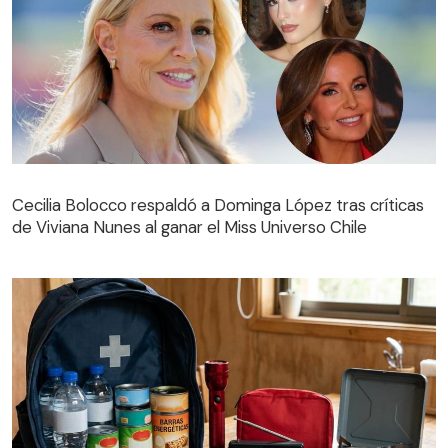
Cecilia Bolocco respaldó a Dominga López tras críticas
de Viviana Nunes al ganar el Miss Universo Chile
Cecilia Bolocco respaldó a Dominga López tras críticas
de Viviana Nunes al ganar el Miss Universo Chile