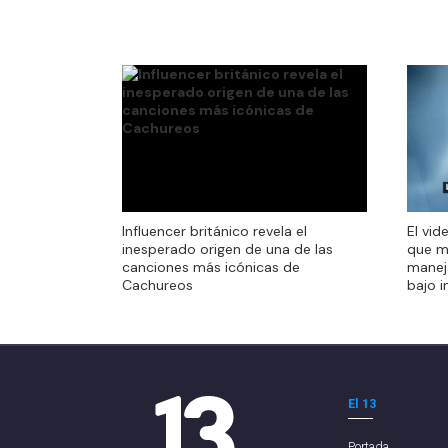
El vid
Influencer británico revela el
El vid
que m
inesperado origen de una de las
que m
manej
canciones más icónicas de
manej
bajo i
Cachureos
bajo i
El 13
Portada