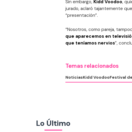
Sin embargo,
Kidd Voodoo
, qu
jurado, aclaró tajantemente que
“presentación”.
“Nosotros, como pareja, tampo
que aparecemos en televisión
que teníamos nervios
”, concl
Temas relacionados
Noticias
Kidd Voodoo
Festival d
Lo Último