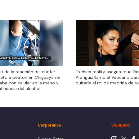
eo de la reacción del chofer
eo de la reacción del chofer
Exchica reality asegura que Da
ató a peatón en Chiguayante:
ató a peatón en Chiguayante:
Aránguiz llamó al Vaticano par
aba con celular en la mano y
aba con celular en la mano y
quitarle el rol de madrina de su
nfluencia del alcohol
nfluencia del alcohol
Corporativo
SÍGUENOS
Quiénes Somos