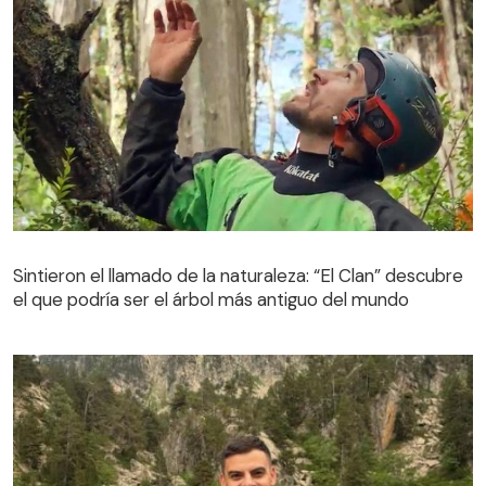
Sintieron el llamado de la naturaleza: “El Clan” descubre
el que podría ser el árbol más antiguo del mundo
Sintieron el llamado de la naturaleza: “El Clan” descubre
el que podría ser el árbol más antiguo del mundo