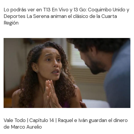
Lo podrás ver en T13 En Vivo y 13 Go: Coquimbo Unido y
Deportes La Serena animan el clásico de la Cuarta
Región
Vale Todo | Capítulo 14 | Raquel e Iván guardan el dinero
de Marco Aurelio
Vale Todo | Capítulo 14 | Raquel e Iván guardan el dinero
de Marco Aurelio